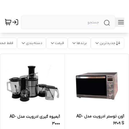
جدیدترین
برندها
قیمت
دسته‌بندی
فقط محص
آون توستر ادرویت مدل AD-
آبمیوه گیری ادرویت مدل AD-
6209 S
3000