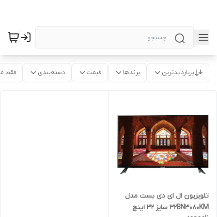
پربازدیدترین
برندها
قیمت
دسته‌بندی
فقط م
تلویزیون ال ای دی بست مدل
32BN3080KM سایز 32 اینچ