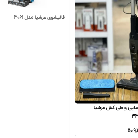
قالیشوی عرشیا مدل 3061
صایی و طی کش عرشیا
9,