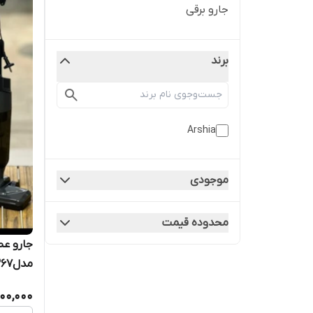
جارو برقی
برند
Arshia
موجودی
محدوده قیمت
جارو ع
مدل3367
100,000