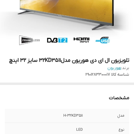
تلویزیون ال ای دی هوریون مدل32KD3511 سایز 32 اینچ
برند:
هوریون
شناسه کالا
2901283300017
مشخصات
مدل
H-32KD3511
نوع
LED